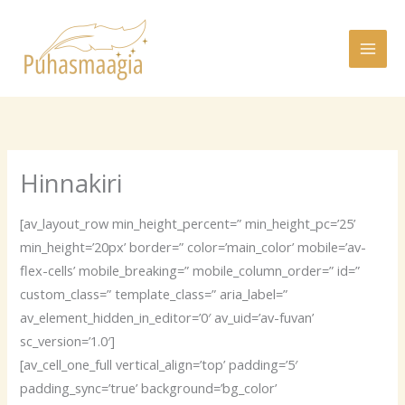
Skip
to
content
Hinnakiri
[av_layout_row min_height_percent=” min_height_pc=’25’
min_height=’20px’ border=” color=’main_color’ mobile=’av-
flex-cells’ mobile_breaking=” mobile_column_order=” id=”
custom_class=” template_class=” aria_label=”
av_element_hidden_in_editor=’0′ av_uid=’av-fuvan’
sc_version=’1.0′]
[av_cell_one_full vertical_align=’top’ padding=’5′
padding_sync=’true’ background=’bg_color’