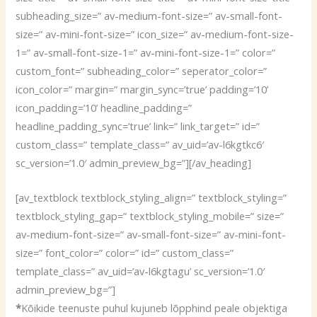
subheading_size=” av-medium-font-size=” av-small-font-
size=” av-mini-font-size=” icon_size=” av-medium-font-size-
1=” av-small-font-size-1=” av-mini-font-size-1=” color=”
custom_font=” subheading_color=” seperator_color=”
icon_color=” margin=” margin_sync=’true’ padding=’10’
icon_padding=’10’ headline_padding=”
headline_padding_sync=’true’ link=” link_target=” id=”
custom_class=” template_class=” av_uid=’av-l6kgtkc6′
sc_version=’1.0′ admin_preview_bg=”][/av_heading]
[av_textblock textblock_styling_align=” textblock_styling=”
textblock_styling_gap=” textblock_styling_mobile=” size=”
av-medium-font-size=” av-small-font-size=” av-mini-font-
size=” font_color=” color=” id=” custom_class=”
template_class=” av_uid=’av-l6kgtagu’ sc_version=’1.0′
admin_preview_bg=”]
*
Kõikide teenuste puhul kujuneb lõpphind peale objektiga