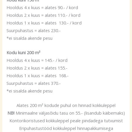
Hooldus 4 x kuus = alates 90.- / kord
Hooldus 2 x kuus = alates 110.- / kord
Hooldus 1 x kuus = alates 130.- / kord
Suurpuhastus = alates 230.-
*ei sisalda akende pesu
Kodu kuni 200 m²
Hooldus 4 x kuus = 145.- / kord
Hooldus 2 x kuus = alates 155.-
Hooldus 1 x kuus = alates 168.-
Suurpuhastus = alates 370.-
*ei sisalda akende pesu
Alates 200 m² kodude puhul on hinnad kokkuleppel
NB!
Minimaalne väljasõidu tasu on 55.- (lisandub käibemaks)
Kontorikoristused kokkuleppel peale pindadega tutvumist
Eripuhastustööd kokkuleppel hinnapakkumisega