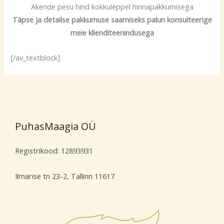
Akende pesu hind kokkuleppel hinnapakkumisega
Täpse ja detailse pakkumuse saamiseks palun konsulteerige
meie klienditeenindusega
[/av_textblock]
PuhasMaagia OÜ
Registrikood: 12893931
Ilmarise tn 23-2, Tallinn 11617