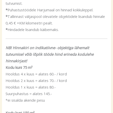
tutvumist.
*
Puhastustöödele Harjumaal on hinnad kokkuleppel.
*
Tallinnast väljaspool olevatele objektidele lisandub hinnale
0,45 € +KM kilomeetri pealt.
*
Hindadele lisandub käibemaks.
NB! Hinnakiri on indikatiivne- objektiga lähemalt
tutvumisel võib lõplik tööde hind erineda kodulehe
hinnakirjast!
Kodu kuni 75 m²
Hooldus 4 x kuus = alates 60.- / kord
Hooldus 2 x kuus = alates 70.- / kord
Hooldus 1 x kuus = alates 80.-
Suurpuhastus = alates 145.-
*ei sisalda akende pesu
Kodu kuni 150 m²