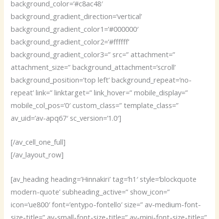
background_color=’#c8ac48′
background_gradient_direction=’vertical’
background_gradient_color1=’#000000′
background_gradient_color2=’#ffffff’
background_gradient_color3=” src=” attachment=”
attachment_size=” background_attachment=’scroll’
background_position=’top left’ background_repeat=’no-
repeat’ link=” linktarget=” link_hover=” mobile_display=”
mobile_col_pos=’0′ custom_class=” template_class=”
av_uid=’av-apq67′ sc_version=’1.0′]
[/av_cell_one_full]
[/av_layout_row]
[av_heading heading=’Hinnakiri’ tag=’h1′ style=’blockquote
modern-quote’ subheading_active=” show_icon=”
icon=’ue800′ font=’entypo-fontello’ size=” av-medium-font-
size-title=” av-small-font-size-title=” av-mini-font-size-title=”